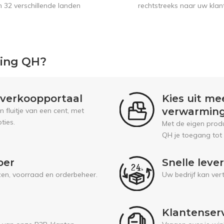
n 32 verschillende landen
rechtstreeks naar uw klan
ping QH?
l verkoopportaal
Kies uit me
verwarmin
fluitje van een cent, met
ties.
Met de eigen prod
QH je toegang tot
oer
Snelle leve
jzen, voorraad en orderbeheer.
Uw bedrijf kan ver
Klantenser