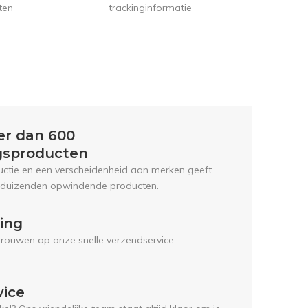
trackinginformatie
ten
er dan 600
gsproducten
uctie en een verscheidenheid aan merken geeft
 duizenden opwindende producten.
ring
trouwen op onze snelle verzendservice
vice