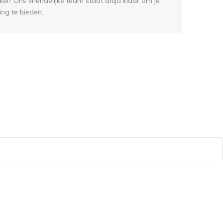
el? Ons vriendelijke team staat altijd klaar om je
ing te bieden.