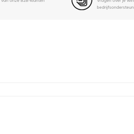
 van onze B2B-klanten
Vragen over je wink
bedrijfsondersteun