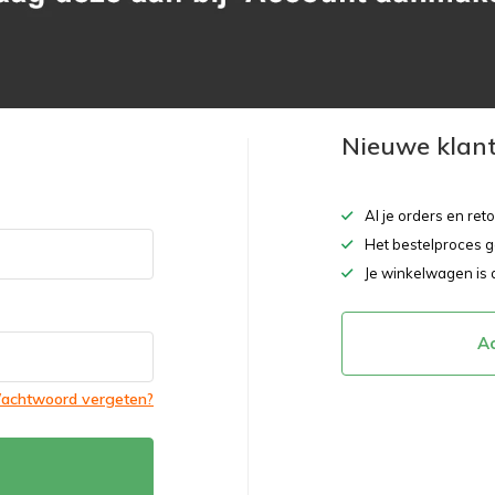
Nieuwe klan
Al je orders en ret
Het bestelproces g
Je winkelwagen is 
A
achtwoord vergeten?