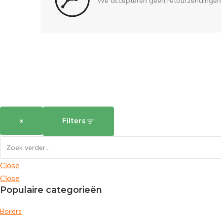
We accepteren geen retourzendingen
×
Filters
Close
Close
Populaire categorieën
Boilers