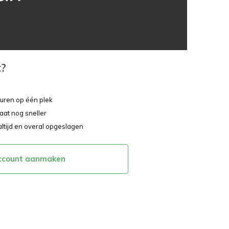
t?
ouren op één plek
aat nog sneller
altijd en overal opgeslagen
ccount aanmaken