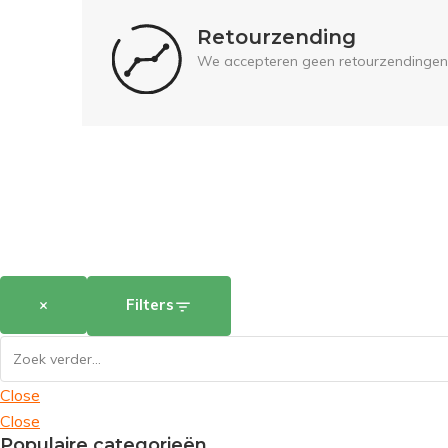
Retourzending
We accepteren geen retourzendingen
×
Filters
Close
Close
Populaire categorieën