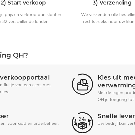
2) Start verkoop
3) Verzending
je prijs en verkoop aan klanten
We verzenden alle bestelli
n 32 verschillende landen
rechtstreeks naar uw klan
ping QH?
l verkoopportaal
Kies uit me
verwarmin
fluitje van een cent, met
ties.
Met de eigen prod
QH je toegang tot
oer
Snelle leve
jzen, voorraad en orderbeheer.
Uw bedrijf kan ver