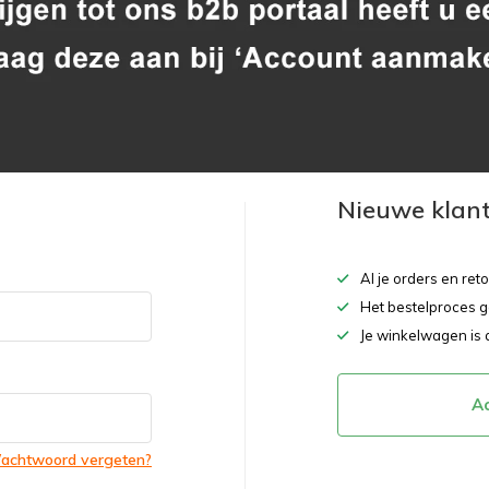
Nieuwe klan
Al je orders en ret
Het bestelproces g
Je winkelwagen is 
A
achtwoord vergeten?