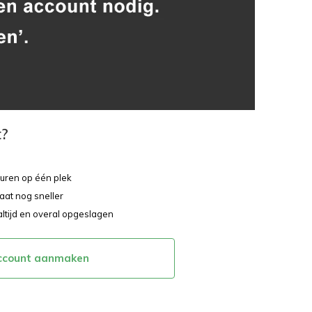
t?
ouren op één plek
aat nog sneller
altijd en overal opgeslagen
ccount aanmaken