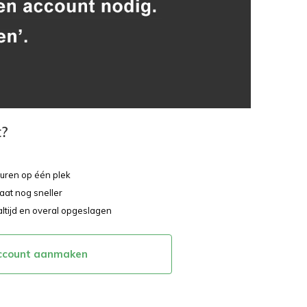
t?
ouren op één plek
aat nog sneller
altijd en overal opgeslagen
ccount aanmaken