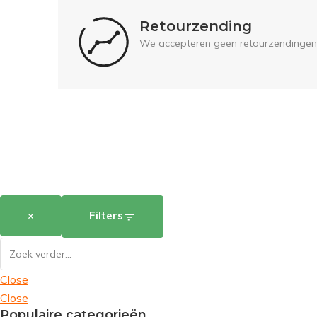
Retourzending
We accepteren geen retourzendingen
×
Filters
Close
Close
Populaire categorieën