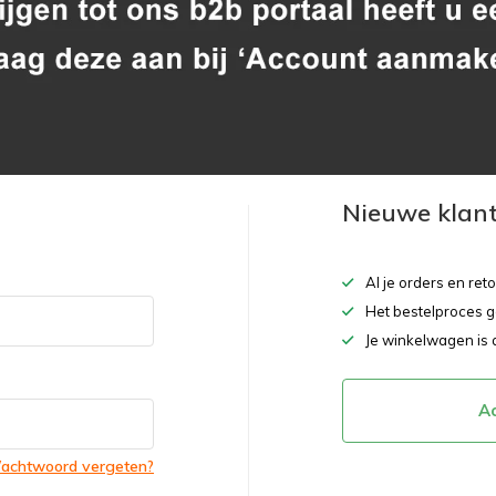
Nieuwe klan
Al je orders en ret
Het bestelproces g
Je winkelwagen is 
A
achtwoord vergeten?