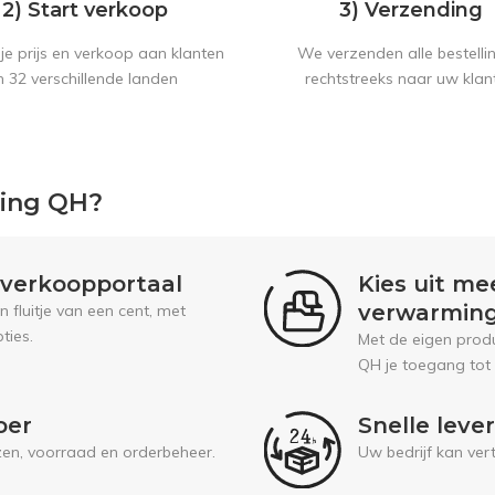
2) Start verkoop
3) Verzending
je prijs en verkoop aan klanten
We verzenden alle bestelli
n 32 verschillende landen
rechtstreeks naar uw klan
ping QH?
l verkoopportaal
Kies uit me
verwarmin
fluitje van een cent, met
ties.
Met de eigen prod
QH je toegang tot
oer
Snelle leve
jzen, voorraad en orderbeheer.
Uw bedrijf kan ver