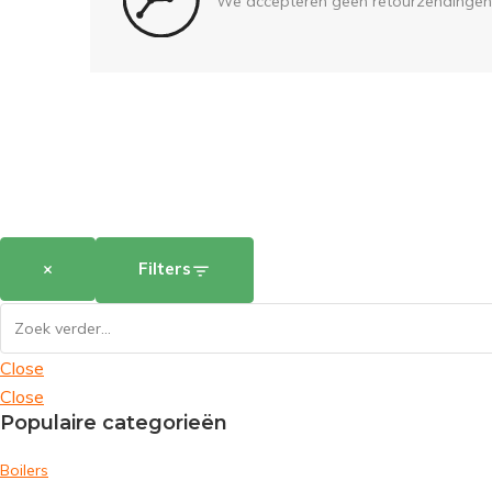
We accepteren geen retourzendingen
×
Filters
Close
Close
Populaire categorieën
Boilers