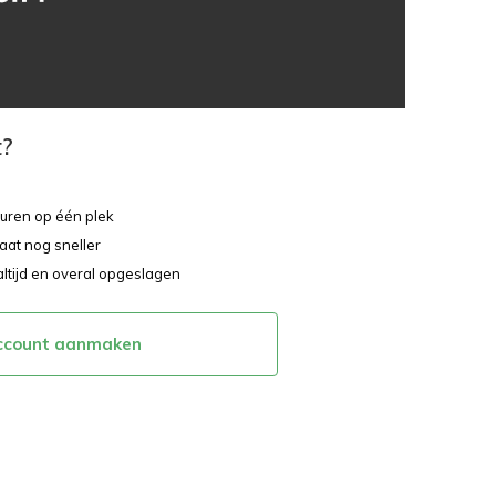
t?
ouren op één plek
aat nog sneller
altijd en overal opgeslagen
ccount aanmaken