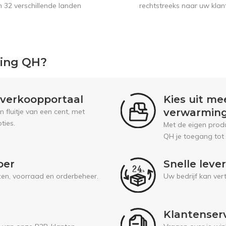
n 32 verschillende landen
rechtstreeks naar uw klan
ping QH?
l verkoopportaal
Kies uit me
verwarmin
fluitje van een cent, met
ties.
Met de eigen prod
QH je toegang tot
oer
Snelle leve
jzen, voorraad en orderbeheer.
Uw bedrijf kan ver
Klantenser