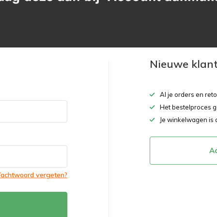
Nieuwe klan
Al je orders en ret
Het bestelproces g
Je winkelwagen is 
A
achtwoord vergeten?