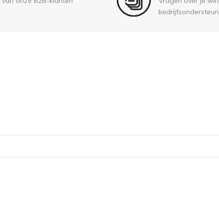
 van onze B2B-klanten
Vragen over je wink
bedrijfsondersteun