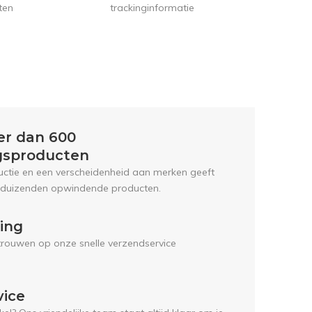
trackinginformatie
ten
er dan 600
gsproducten
uctie en een verscheidenheid aan merken geeft
 duizenden opwindende producten.
ring
trouwen op onze snelle verzendservice
vice