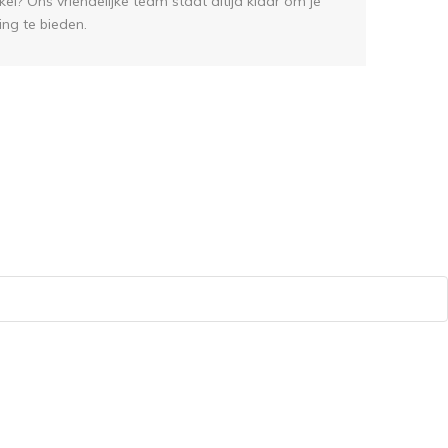
el? Ons vriendelijke team staat altijd klaar om je
ing te bieden.