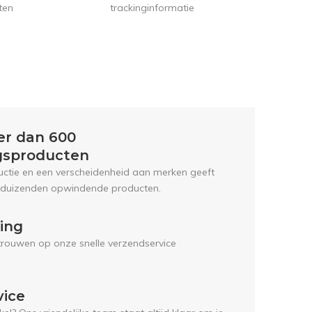
trackinginformatie
ten
er dan 600
gsproducten
uctie en een verscheidenheid aan merken geeft
 duizenden opwindende producten.
ring
trouwen op onze snelle verzendservice
vice