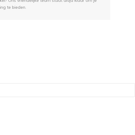
el? Ons vriendelijke team staat altijd klaar om je
ing te bieden.