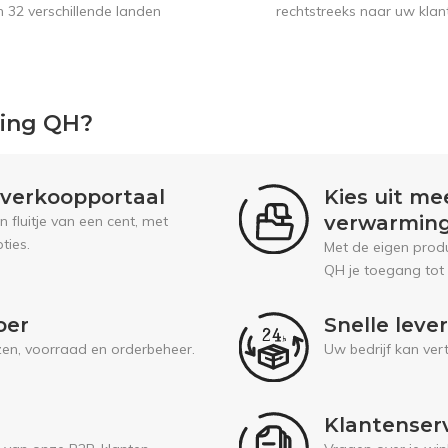
n 32 verschillende landen
rechtstreeks naar uw klan
ping QH?
l verkoopportaal
Kies uit me
verwarmin
fluitje van een cent, met
ties.
Met de eigen prod
QH je toegang tot
oer
Snelle leve
jzen, voorraad en orderbeheer.
Uw bedrijf kan ver
Klantenser