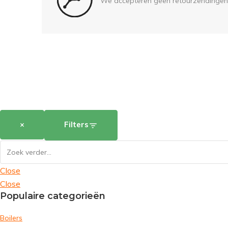
We accepteren geen retourzendingen
×
Filters
Close
Close
Populaire categorieën
Boilers