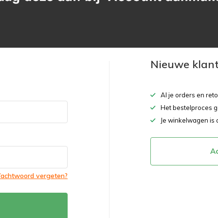
Nieuwe klan
Al je orders en ret
Het bestelproces g
Je winkelwagen is 
A
achtwoord vergeten?