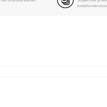
 van onze B2B-klanten
Vragen over je wink
bedrijfsondersteun