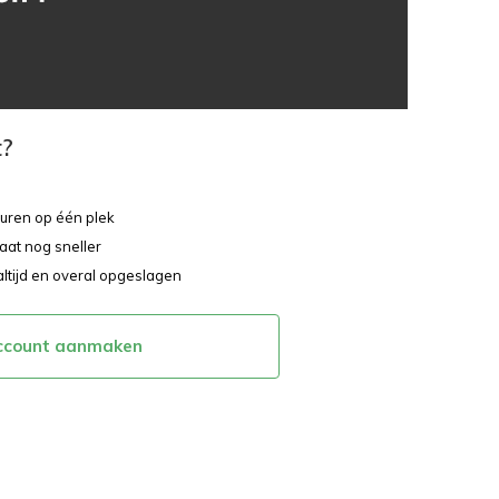
t?
ouren op één plek
aat nog sneller
altijd en overal opgeslagen
ccount aanmaken