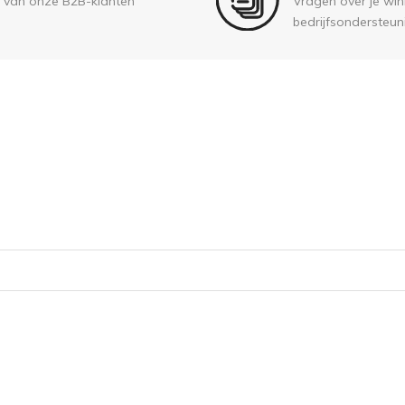
 van onze B2B-klanten
Vragen over je wink
bedrijfsondersteun