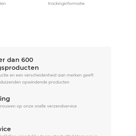
trackinginformatie
ten
er dan 600
gsproducten
uctie en een verscheidenheid aan merken geeft
 duizenden opwindende producten.
ring
trouwen op onze snelle verzendservice
vice