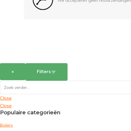
We accepteren geen retourzendingen
×
Filters
Close
Close
Populaire categorieën
Boilers