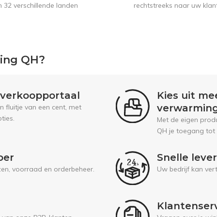
n 32 verschillende landen
rechtstreeks naar uw klan
ping QH?
l verkoopportaal
Kies uit me
verwarmin
fluitje van een cent, met
ties.
Met de eigen prod
QH je toegang tot
oer
Snelle leve
jzen, voorraad en orderbeheer.
Uw bedrijf kan ver
Klantenser