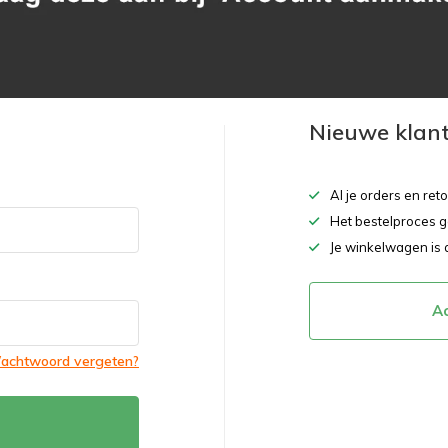
Nieuwe klan
Al je orders en ret
Het bestelproces g
Je winkelwagen is 
A
achtwoord vergeten?