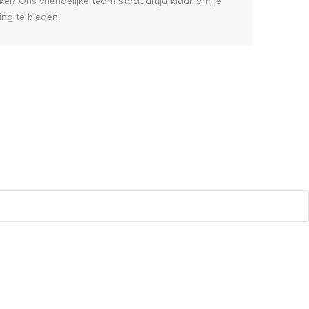
el? Ons vriendelijke team staat altijd klaar om je
ing te bieden.