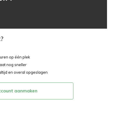
t?
ouren op één plek
aat nog sneller
altijd en overal opgeslagen
ccount aanmaken