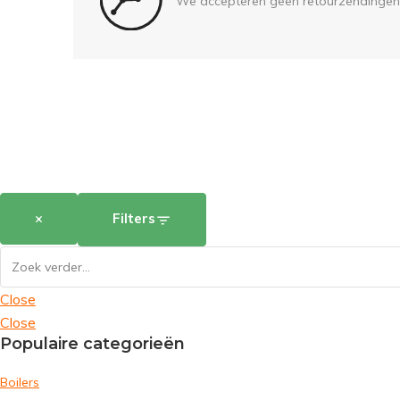
We accepteren geen retourzendingen
×
Filters
Close
Close
Populaire categorieën
Boilers