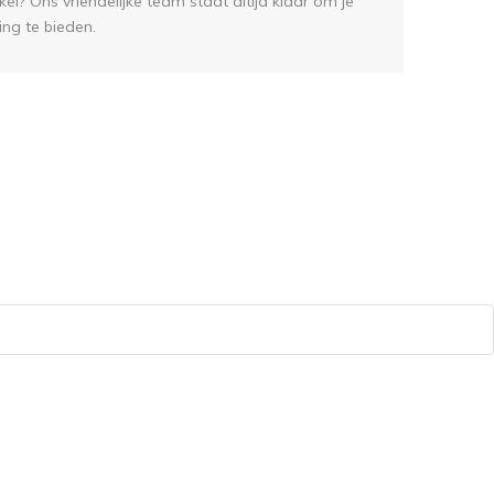
el? Ons vriendelijke team staat altijd klaar om je
ing te bieden.