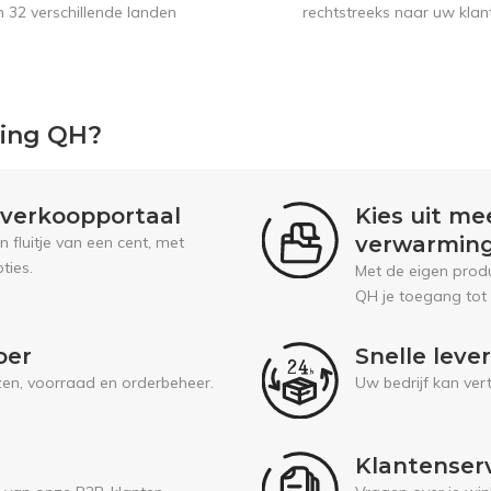
n 32 verschillende landen
rechtstreeks naar uw klan
ping QH?
l verkoopportaal
Kies uit me
verwarmin
fluitje van een cent, met
ties.
Met de eigen prod
QH je toegang tot
oer
Snelle leve
jzen, voorraad en orderbeheer.
Uw bedrijf kan ver
Klantenser