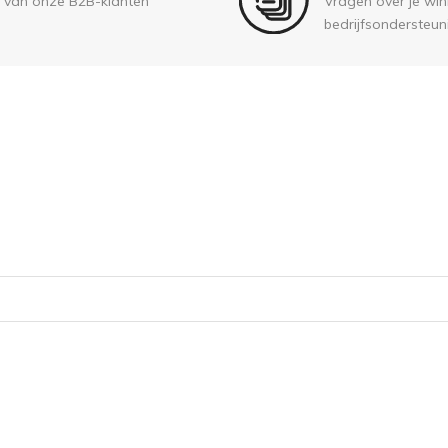
 van onze B2B-klanten
Vragen over je wink
bedrijfsondersteun