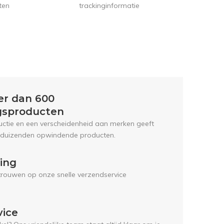
trackinginformatie
ten
er dan 600
gsproducten
uctie en een verscheidenheid aan merken geeft
 duizenden opwindende producten.
ring
trouwen op onze snelle verzendservice
vice