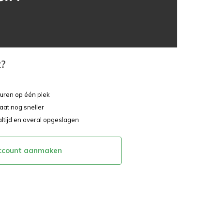
t?
ouren op één plek
aat nog sneller
altijd en overal opgeslagen
ccount aanmaken