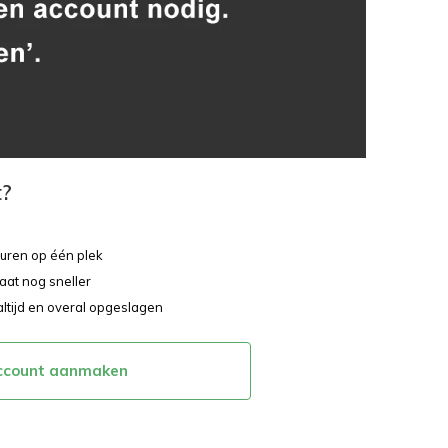
t?
ouren op één plek
aat nog sneller
altijd en overal opgeslagen
ccount aanmaken