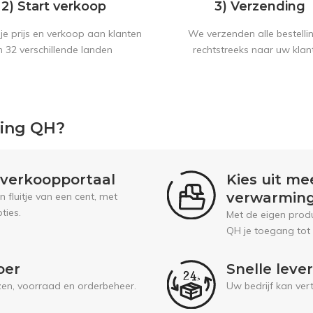
2) Start verkoop
3) Verzending
je prijs en verkoop aan klanten
We verzenden alle bestelli
n 32 verschillende landen
rechtstreeks naar uw klan
ping QH?
l verkoopportaal
Kies uit me
verwarmin
fluitje van een cent, met
ties.
Met de eigen prod
QH je toegang tot
oer
Snelle leve
jzen, voorraad en orderbeheer.
Uw bedrijf kan ver