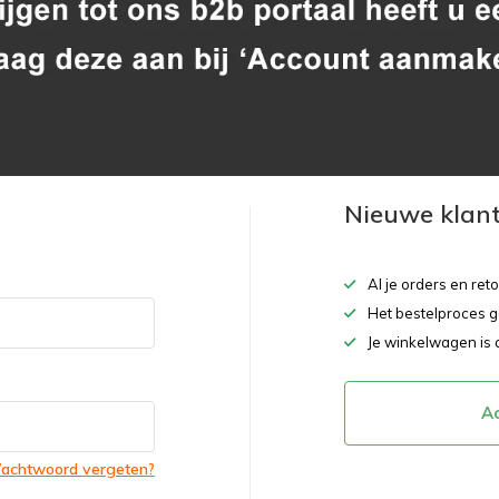
Nieuwe klan
Al je orders en ret
Het bestelproces g
Je winkelwagen is 
A
achtwoord vergeten?