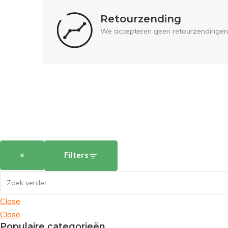
Retourzending
We accepteren geen retourzendingen
×
Filters
Close
Close
Populaire categorieën